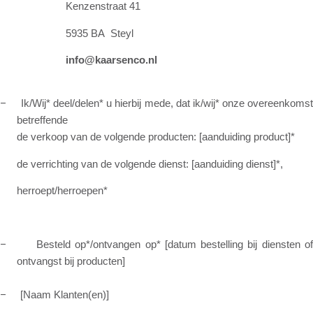
Kenzenstraat 41
5935 BA Steyl
info@kaarsenco.nl
–
Ik/Wij* deel/delen* u hierbij mede, dat ik/wij* onze overeenkoms
betreffende
de verkoop van de volgende producten: [aanduiding product]*
de verrichting van de volgende dienst: [aanduiding dienst]*,
herroept/herroepen*
–
Besteld op*/ontvangen op* [datum bestelling bij diensten o
ontvangst bij producten]
–
[Naam Klanten(en)]