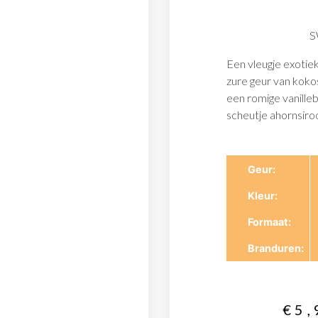
S
Een vleugje exotie
zure geur van koko
een romige vanille
scheutje ahornsiro
Geur
Kleur
Formaat
Branduren
€
5,