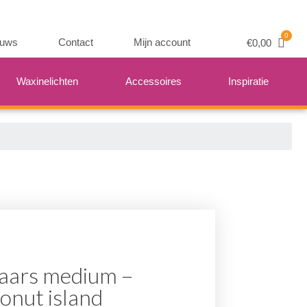
euws
Contact
Mijn account
€
0,00
Waxinelichten
Accessoires
Inspiratie
aars medium –
onut island