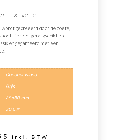
WEET & EXOTIC
k wordt gecreëerd door de zoete,
snoot. Perfect gerangschikt op
basis en gegarneerd met een
op.
Coconut island
Grijs
88×80 mm
30 uur
95
incl. BTW