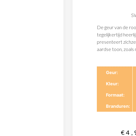
S
De geur van de roo
tegelijkertijd heer
presenteert zichzel
aardse toon, zoals
Geur
Kleur
Formaat
Branduren
€
4,