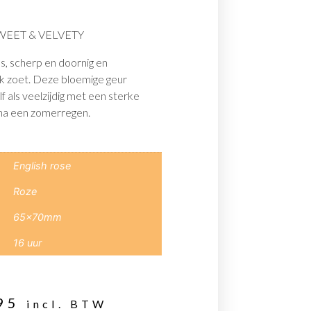
WEET & VELVETY
s, scherp en doornig en
lijk zoet. Deze bloemige geur
f als veelzijdig met een sterke
 na een zomerregen.
English rose
Roze
65x70mm
16 uur
95
incl. BTW