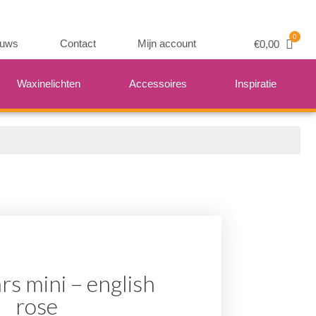
euws
Contact
Mijn account
€
0,00
Waxinelichten
Accessoires
Inspiratie
s mini – english
rose