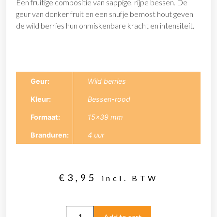
Een fruitige compositie van sappige, rijpe bessen. De
geur van donker fruit en een snufje bemost hout geven
de wild berries hun onmiskenbare kracht en intensiteit.
Geur
Wild berries
Kleur
Bessen-rood
Formaat
15×39 mm
Branduren
4 uur
€
3,95
incl. BTW
Add to cart