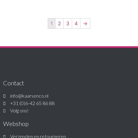
1
2
3
4
→
Contact
info@kaarsenco.nl
+31 (0)6-42 65 86 88
Volg ons!
Webshop
Verzenden en retourneren